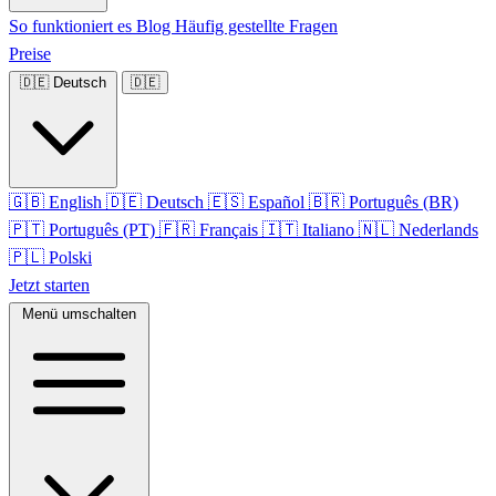
So funktioniert es
Blog
Häufig gestellte Fragen
Preise
🇩🇪
Deutsch
🇩🇪
🇬🇧
English
🇩🇪
Deutsch
🇪🇸
Español
🇧🇷
Português (BR)
🇵🇹
Português (PT)
🇫🇷
Français
🇮🇹
Italiano
🇳🇱
Nederlands
🇵🇱
Polski
Jetzt starten
Menü umschalten