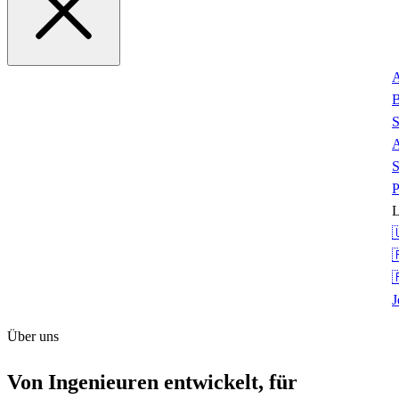
B
S
A
S
P
L



J
Über uns
Von Ingenieuren entwickelt, für