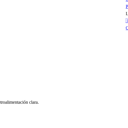
P
L

troalimentación clara.