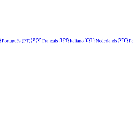

Português (PT)
🇫🇷
Français
🇮🇹
Italiano
🇳🇱
Nederlands
🇵🇱
Po