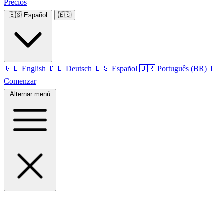
Precios
🇪🇸
Español
🇪🇸
🇬🇧
English
🇩🇪
Deutsch
🇪🇸
Español
🇧🇷
Português (BR)
🇵
Comenzar
Alternar menú