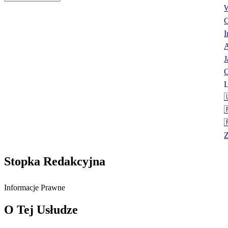
W
I
A
J
C
L



Z
Stopka Redakcyjna
Informacje Prawne
O Tej Usłudze