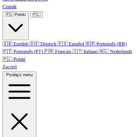
Cennik
🇵🇱
Polski
🇵🇱
🇬🇧
English
🇩🇪
Deutsch
🇪🇸
Español
🇧🇷
Português (BR)
🇵🇹
Português (PT)
🇫🇷
Français
🇮🇹
Italiano
🇳🇱
Nederlands
🇵🇱
Polski
Zacznij
Przełącz menu