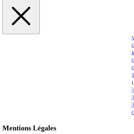
V
I
C
T
L



Mentions Légales