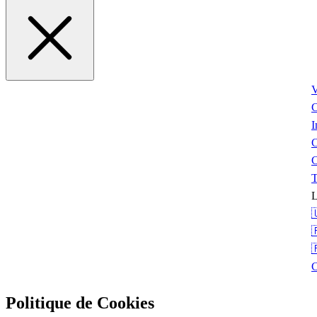
V
I
C
T
L



Politique de Cookies