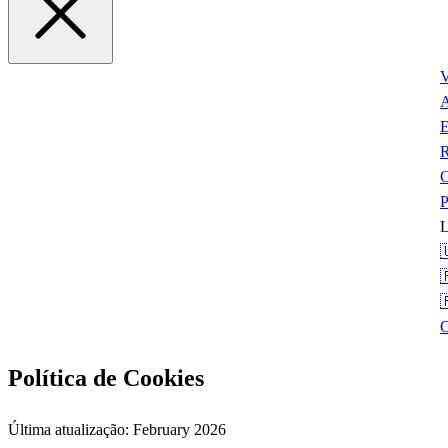
V
A
E
P
L



Política de Cookies
Última atualização: February 2026