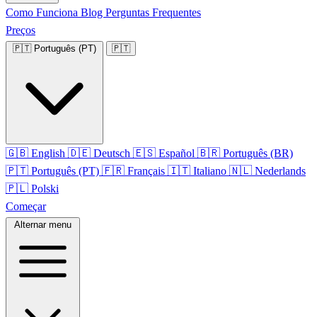
Como Funciona
Blog
Perguntas Frequentes
Preços
🇵🇹
Português (PT)
🇵🇹
🇬🇧
English
🇩🇪
Deutsch
🇪🇸
Español
🇧🇷
Português (BR)
🇵🇹
Português (PT)
🇫🇷
Français
🇮🇹
Italiano
🇳🇱
Nederlands
🇵🇱
Polski
Começar
Alternar menu