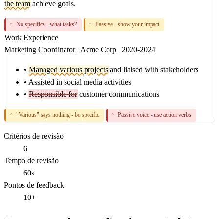
the team
achieve goals.
No specifics - what tasks?
Passive - show your impact
^
^
Work Experience
Marketing Coordinator
|
Acme Corp
|
2020-2024
•
Managed various projects
and liaised with stakeholders
•
Assisted in social media activities
•
Responsible for
customer communications
"Various" says nothing - be specific
Passive voice - use action verbs
^
^
Critérios de revisão
6
Tempo de revisão
60s
Pontos de feedback
10+