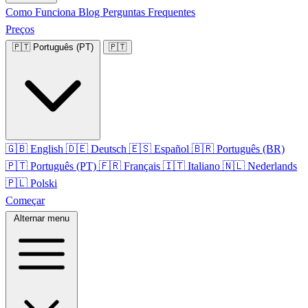
Como Funciona
Blog
Perguntas Frequentes
Preços
🇵🇹
Português (PT)
🇵🇹
🇬🇧
English
🇩🇪
Deutsch
🇪🇸
Español
🇧🇷
Português (BR)
🇵🇹
Português (PT)
🇫🇷
Français
🇮🇹
Italiano
🇳🇱
Nederlands
🇵🇱
Polski
Começar
Alternar menu