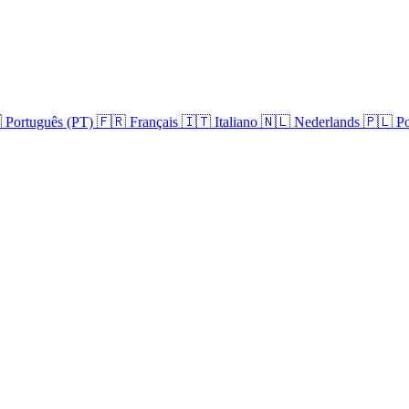

Português (PT)
🇫🇷
Français
🇮🇹
Italiano
🇳🇱
Nederlands
🇵🇱
Po