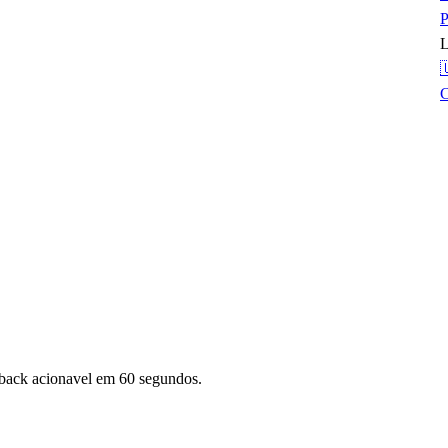
P
L

dback acionavel em 60 segundos.