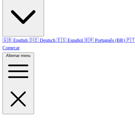
🇬🇧
English
🇩🇪
Deutsch
🇪🇸
Español
🇧🇷
Português (BR)
🇵
Começar
Alternar menu