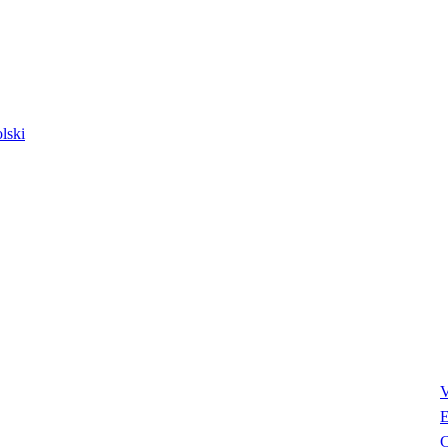
lski
V
E