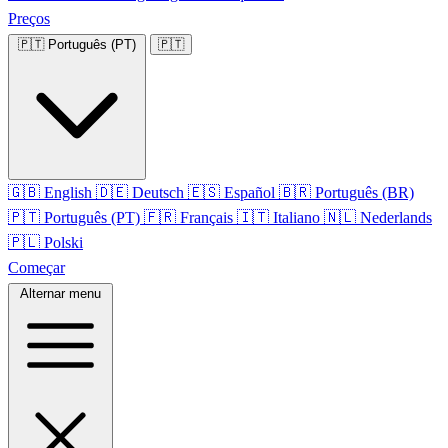
Preços
🇵🇹
Português (PT)
🇵🇹
🇬🇧
English
🇩🇪
Deutsch
🇪🇸
Español
🇧🇷
Português (BR)
🇵🇹
Português (PT)
🇫🇷
Français
🇮🇹
Italiano
🇳🇱
Nederlands
🇵🇱
Polski
Começar
Alternar menu