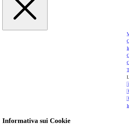
V
I
C
T
L



I
Informativa sui Cookie