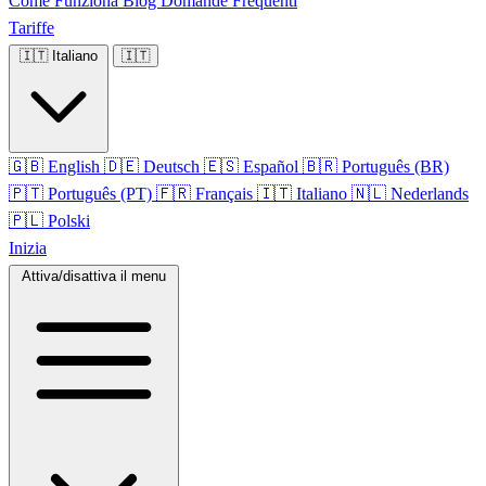
Come Funziona
Blog
Domande Frequenti
Tariffe
🇮🇹
Italiano
🇮🇹
🇬🇧
English
🇩🇪
Deutsch
🇪🇸
Español
🇧🇷
Português (BR)
🇵🇹
Português (PT)
🇫🇷
Français
🇮🇹
Italiano
🇳🇱
Nederlands
🇵🇱
Polski
Inizia
Attiva/disattiva il menu