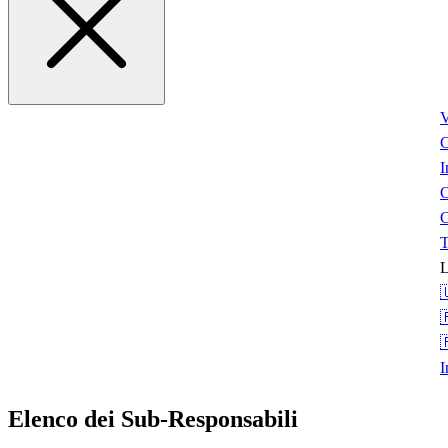
V
I
C
T
L



I
Elenco dei Sub-Responsabili