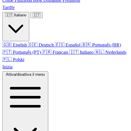
Come Funziona
Blog
Domande Frequenti
Tariffe
🇮🇹
Italiano
🇮🇹
🇬🇧
English
🇩🇪
Deutsch
🇪🇸
Español
🇧🇷
Português (BR)
🇵🇹
Português (PT)
🇫🇷
Français
🇮🇹
Italiano
🇳🇱
Nederlands
🇵🇱
Polski
Inizia
Attiva/disattiva il menu