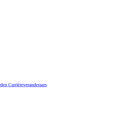
rden
Carrièreveranderaars