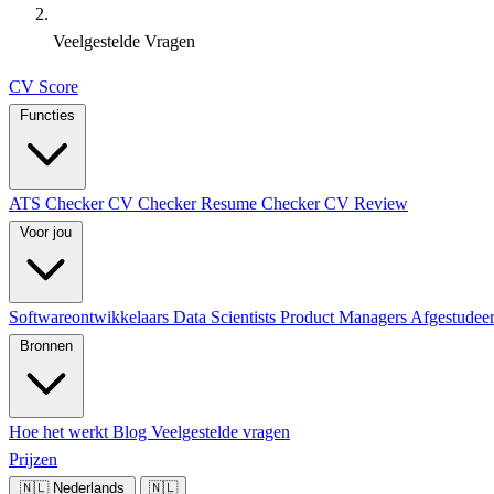
Veelgestelde Vragen
CV Score
Functies
ATS Checker
CV Checker
Resume Checker
CV Review
Voor jou
Softwareontwikkelaars
Data Scientists
Product Managers
Afgestudee
Bronnen
Hoe het werkt
Blog
Veelgestelde vragen
Prijzen
🇳🇱
Nederlands
🇳🇱