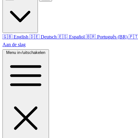
🇬🇧
English
🇩🇪
Deutsch
🇪🇸
Español
🇧🇷
Português (BR)
🇵
Aan de slag
Menu in-/uitschakelen