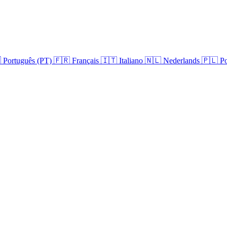

Português (PT)
🇫🇷
Français
🇮🇹
Italiano
🇳🇱
Nederlands
🇵🇱
Po