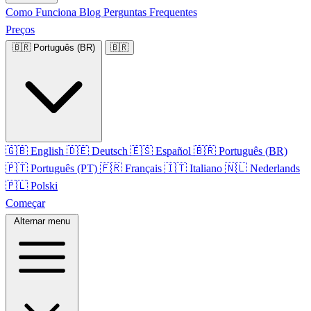
Como Funciona
Blog
Perguntas Frequentes
Preços
🇧🇷
Português (BR)
🇧🇷
🇬🇧
English
🇩🇪
Deutsch
🇪🇸
Español
🇧🇷
Português (BR)
🇵🇹
Português (PT)
🇫🇷
Français
🇮🇹
Italiano
🇳🇱
Nederlands
🇵🇱
Polski
Começar
Alternar menu