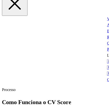
V
A
E
P
L



Processo
Como Funciona o CV Score