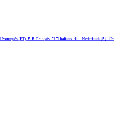

Português (PT)
🇫🇷
Français
🇮🇹
Italiano
🇳🇱
Nederlands
🇵🇱
Po